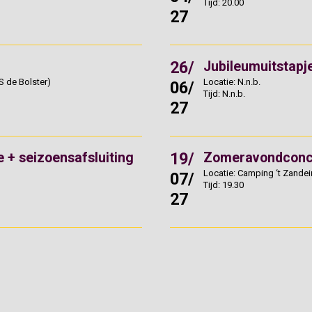
Tijd: 20.00
27
26/
Jubileumuitstapje
S de Bolster)
Locatie: N.n.b.
06/
Tijd: N.n.b.
27
19/
 + seizoensafsluiting
Zomeravondconc
Locatie: Camping ‘t Zandein
07/
Tijd: 19.30
27