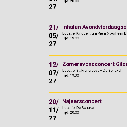
Tijd: 20.00
27
21/
Inhalen Avondvierdaagse
Locatie: Kindcentrum Kiem (voorheen B
05/
Tijd: 19.00
27
12/
Zomeravondconcert Gilze
Locatie: St. Franciscus + De Schakel
07/
Tijd: 19.30
27
20/
Najaarsconcert
Locatie: De Schakel
11/
Tijd: 20.00
27