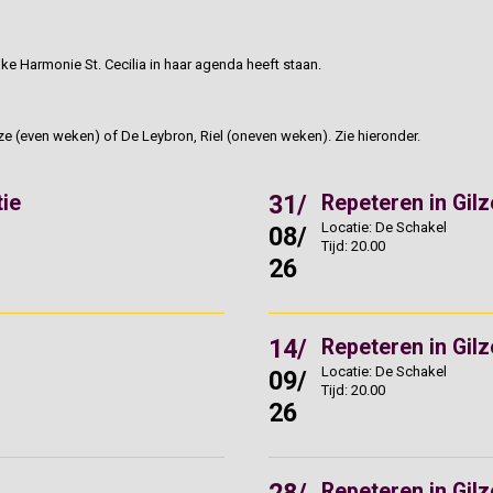
ijke Harmonie St. Cecilia in haar agenda heeft staan.
ze (even weken) of De Leybron, Riel (oneven weken). Zie hieronder.
31/
tie
Repeteren in Gilz
Locatie: De Schakel
08/
Tijd: 20.00
26
14/
Repeteren in Gilz
Locatie: De Schakel
09/
Tijd: 20.00
26
Repeteren in Gilz