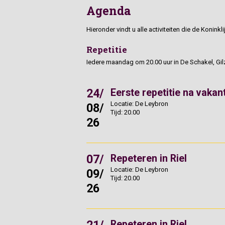
Agenda
Hieronder vindt u alle activiteiten die de Koninkl
Repetitie
Iedere maandag om 20.00 uur in De Schakel, Gil
24/
Eerste repetitie na vakan
Locatie: De Leybron
08/
Tijd: 20.00
26
07/
Repeteren in Riel
Locatie: De Leybron
09/
Tijd: 20.00
26
Repeteren in Riel