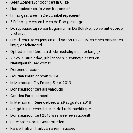
Geen Zomeravondconcert in Gilze
Harmonieorkest is weer begonnen!
Primo gaat weer in De Schakel repeteren!
5 Primo-spelers en Helen de Boo geslaagd.
De repetities zijn weer begonnen; in De Schakel, op verantwoorde
afstand!
Erelid Peter Wientjens en oud-voorzitter Jan Michielsen ontvangen
lintje; gefeliciteerd!
Optredens in Coronatijd: kleinschalig maar belangrijk!
Zinvolle Studiedag, jubilarissen in zonnetje gezet en
Nieuwjaarsbijeenkomst
Dorpenconcours
Gouden Paren concert 2019
In Memoriam Elly Ensing 5 mei 2019
Donateursconcert als vanouds
Gouden Paren concert
In Memoriam René de Leeuw 29 augustus 2018
Jeugd kan meespelen met de Luchtmachtkapel!
Donateursconcert 2018 was weer een succes!!
Pater Moeskroen Gastoptreden
Reisje Traben-Trarbach enorm succes