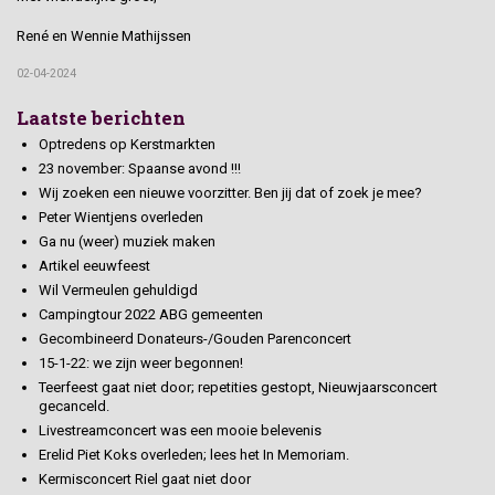
René en Wennie Mathijssen
02-04-2024
Laatste berichten
Optredens op Kerstmarkten
23 november: Spaanse avond !!!
Wij zoeken een nieuwe voorzitter. Ben jij dat of zoek je mee?
Peter Wientjens overleden
Ga nu (weer) muziek maken
Artikel eeuwfeest
Wil Vermeulen gehuldigd
Campingtour 2022 ABG gemeenten
Gecombineerd Donateurs-/Gouden Parenconcert
15-1-22: we zijn weer begonnen!
Teerfeest gaat niet door; repetities gestopt, Nieuwjaarsconcert
gecanceld.
Livestreamconcert was een mooie belevenis
Erelid Piet Koks overleden; lees het In Memoriam.
Kermisconcert Riel gaat niet door