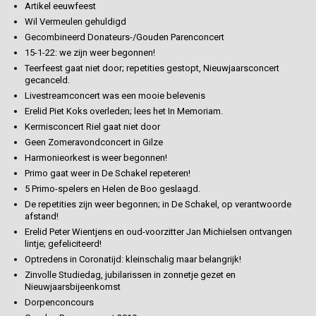
Artikel eeuwfeest
Wil Vermeulen gehuldigd
Gecombineerd Donateurs-/Gouden Parenconcert
15-1-22: we zijn weer begonnen!
Teerfeest gaat niet door; repetities gestopt, Nieuwjaarsconcert
gecanceld.
Livestreamconcert was een mooie belevenis
Erelid Piet Koks overleden; lees het In Memoriam.
Kermisconcert Riel gaat niet door
Geen Zomeravondconcert in Gilze
Harmonieorkest is weer begonnen!
Primo gaat weer in De Schakel repeteren!
5 Primo-spelers en Helen de Boo geslaagd.
De repetities zijn weer begonnen; in De Schakel, op verantwoorde
afstand!
Erelid Peter Wientjens en oud-voorzitter Jan Michielsen ontvangen
lintje; gefeliciteerd!
Optredens in Coronatijd: kleinschalig maar belangrijk!
Zinvolle Studiedag, jubilarissen in zonnetje gezet en
Nieuwjaarsbijeenkomst
Dorpenconcours