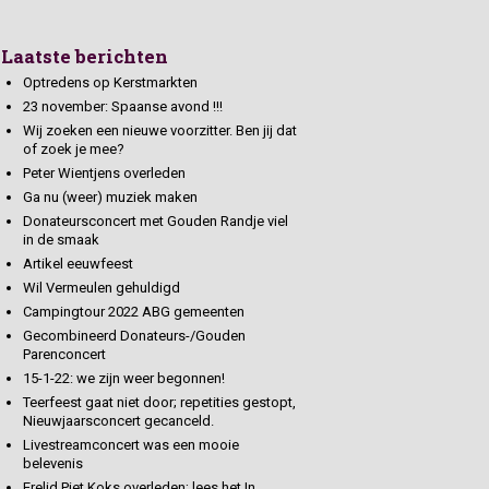
Laatste berichten
Optredens op Kerstmarkten
23 november: Spaanse avond !!!
Wij zoeken een nieuwe voorzitter. Ben jij dat
of zoek je mee?
Peter Wientjens overleden
Ga nu (weer) muziek maken
Donateursconcert met Gouden Randje viel
in de smaak
Artikel eeuwfeest
Wil Vermeulen gehuldigd
Campingtour 2022 ABG gemeenten
Gecombineerd Donateurs-/Gouden
Parenconcert
15-1-22: we zijn weer begonnen!
Teerfeest gaat niet door; repetities gestopt,
Nieuwjaarsconcert gecanceld.
Livestreamconcert was een mooie
belevenis
Erelid Piet Koks overleden; lees het In