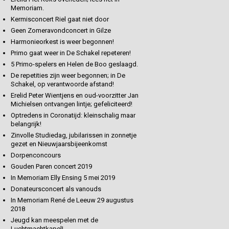
Memoriam.
Kermisconcert Riel gaat niet door
Geen Zomeravondconcert in Gilze
Harmonieorkest is weer begonnen!
Primo gaat weer in De Schakel repeteren!
5 Primo-spelers en Helen de Boo geslaagd.
De repetities zijn weer begonnen; in De
Schakel, op verantwoorde afstand!
Erelid Peter Wientjens en oud-voorzitter Jan
Michielsen ontvangen lintje; gefeliciteerd!
Optredens in Coronatijd: kleinschalig maar
belangrijk!
Zinvolle Studiedag, jubilarissen in zonnetje
gezet en Nieuwjaarsbijeenkomst
Dorpenconcours
Gouden Paren concert 2019
In Memoriam Elly Ensing 5 mei 2019
Donateursconcert als vanouds
In Memoriam René de Leeuw 29 augustus
2018
Jeugd kan meespelen met de
Luchtmachtkapel!