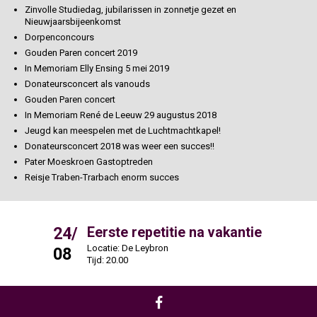
Zinvolle Studiedag, jubilarissen in zonnetje gezet en
Nieuwjaarsbijeenkomst
Dorpenconcours
Gouden Paren concert 2019
In Memoriam Elly Ensing 5 mei 2019
Donateursconcert als vanouds
Gouden Paren concert
In Memoriam René de Leeuw 29 augustus 2018
Jeugd kan meespelen met de Luchtmachtkapel!
Donateursconcert 2018 was weer een succes!!
Pater Moeskroen Gastoptreden
Reisje Traben-Trarbach enorm succes
24/
31/
Eerste repetitie na vakantie
Locatie: De Leybron
L
08
08
Tijd: 20.00
T