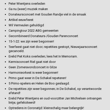
Peter Wientjens overleden
Ga nu (weer) muziek maken
Donateursconcert met Gouden Randje viel in de smaak
Artikel eeuwfeest
Wil Vermeulen gehuldigd
Campingtour 2022 ABG gemeenten
Gecombineerd Donateurs-/Gouden Parenconcert
15-1-22: we zijn weer begonnen!
Teerfeest gaat niet door; repetities gestopt, Nieuwjaarsconcert
gecanceld.
Erelid Piet Koks overleden; lees het In Memoriam.
Kermisconcert Riel gaat niet door
Geen Zomeravondconcert in Gilze
Harmonieorkest is weer begonnen!
Primo gaat weer in De Schakel repeteren!
5 Primo-spelers en Helen de Boo geslaagd.
De repetities zijn weer begonnen; in De Schakel, op verantwoorde
afstand!
Erelid Peter Wientjens en oud-voorzitter Jan Michielsen ontvangen
lintje; gefeliciteerd!
Optredens in Coronatijd: kleinschalig maar belangrijk!