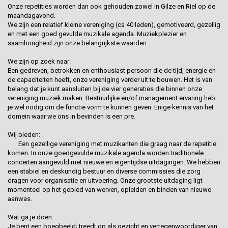
Onze repetities worden dan ook gehouden zowel in Gilze en Riel op de
maandagavond.
We zijn een relatief kleine vereniging (ca 40 leden), gemotiveerd, gezellig
en met een goed gevulde muzikale agenda. Muziekplezier en
saamhorigheid zijn onze belangrijkste waarden.
We zijn op zoek naar:
Een gedreven, betrokken en enthousiast persoon die de tijd, energie en
de capaciteiten heeft, onze vereniging verder uit te bouwen. Het is van
belang dat je kunt aansluiten bij de vier generaties die binnen onze
vereniging muziek maken. Bestuurlijke en/of management ervaring heb
je wel nodig om de functie vorm te kunnen geven. Enige kennis van het
domein waar we ons in bevinden is een pre.
Wij bieden:
Een gezellige vereniging met muzikanten die graag naar de repetitie
komen. In onze goedgevulde muzikale agenda worden traditionele
concerten aangevuld met nieuwe en eigentijdse uitdagingen. We hebben
een stabiel en deskundig bestuur en diverse commissies die zorg
dragen voor organisatie en uitvoering. Onze grootste uitdaging ligt
momenteel op het gebied van werven, opleiden en binden van nieuwe
aanwas.
Wat ga je doen:
Je bent een boegbeeld; treedt op als gezicht en vertegenwoordiger van