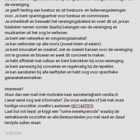
de vereniging.
Je geeft leiding aan bestuur en zit bestuurs- en ledenvergaderingen
voor. Je bent sparringpartner voor bestuur en commissies.
Je ontwikkelt en bewaakt het verenigingsbeleid en voert dit uit; je kan
besluiten nemen zonder daarbij belangen van de vereniging en
muzikanten uit het oog te verliezen.
Je bent een netwerker en omgevingssensitief.
Je kan verbinden op alle nivo’s (zowel intern al extern).
Je bent innovatief en creatief; ziet en creëert kansen voor de vereniging
om te groeien en bloeien en weet dit concreet te maken.
Je hebt affiniteit met cultuur en bent betrokken bij onze vereniging.
Je bent aanwezig bij concerten en regelmatig bij de repetitie.
Je kan aansluiten bij alle leeftijden en hebt oog voor specifieke
generatiekenmerken.
Interesse?
Stuur dan een mail met motivatie naar secretaris@sint-cecilia.nl.
Liever eerst nog wat informatie? Zie onze website of bel met onze
huidige voorzitter Josette Laurijssen
0611447915
.
Last but not least: je krijgt een “ruime inwerkperiode” waarbij de
vertrekkende voorzitter en alle Bestuursleden jou met raad en daad
terzijde zullen staan.
14-05-2024