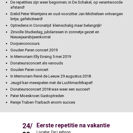
De repetities zijn weer begonnen; in De Schakel, op verantwoorde
afstand!
Erelid Peter Wientjens en oud-voorzitter Jan Michielsen ontvangen
lintje; gefeliciteerd!
Optredens in Coronatijd: kleinschalig maar belangrijk!
Zinvolle Studiedag, jubilarissen in zonnetje gezet en
Nieuwjaarsbijeenkomst
Dorpenconcours
Gouden Paren concert 2019
In Memoriam Elly Ensing 5 mei 2019
Donateursconcert als vanouds
Gouden Paren concert
In Memoriam René de Leeuw 29 augustus 2018
Jeugd kan meespelen met de Luchtmachtkapel!
Donateursconcert 2018 was weer een succes!!
Pater Moeskroen Gastoptreden
Reisje Traben-Trarbach enorm succes
24/
31/
Eerste repetitie na vakantie
Locatie: De Leybron
L