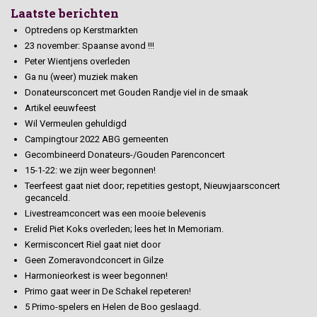
Laatste berichten
Optredens op Kerstmarkten
23 november: Spaanse avond !!!
Peter Wientjens overleden
Ga nu (weer) muziek maken
Donateursconcert met Gouden Randje viel in de smaak
Artikel eeuwfeest
Wil Vermeulen gehuldigd
Campingtour 2022 ABG gemeenten
Gecombineerd Donateurs-/Gouden Parenconcert
15-1-22: we zijn weer begonnen!
Teerfeest gaat niet door; repetities gestopt, Nieuwjaarsconcert
gecanceld.
Livestreamconcert was een mooie belevenis
Erelid Piet Koks overleden; lees het In Memoriam.
Kermisconcert Riel gaat niet door
Geen Zomeravondconcert in Gilze
Harmonieorkest is weer begonnen!
Primo gaat weer in De Schakel repeteren!
5 Primo-spelers en Helen de Boo geslaagd.