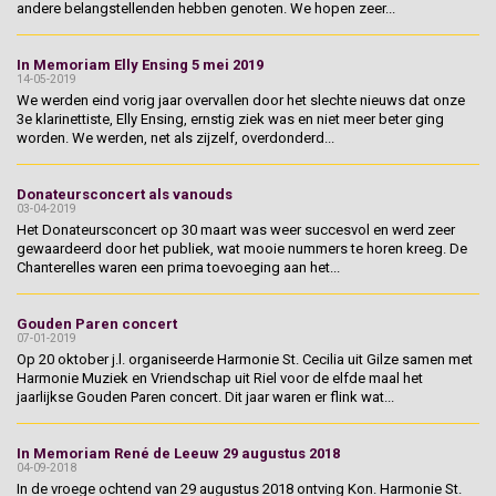
andere belangstellenden hebben genoten. We hopen zeer...
In Memoriam Elly Ensing 5 mei 2019
14-05-2019
We werden eind vorig jaar overvallen door het slechte nieuws dat onze
3e klarinettiste, Elly Ensing, ernstig ziek was en niet meer beter ging
worden. We werden, net als zijzelf, overdonderd...
Donateursconcert als vanouds
03-04-2019
Het Donateursconcert op 30 maart was weer succesvol en werd zeer
gewaardeerd door het publiek, wat mooie nummers te horen kreeg. De
Chanterelles waren een prima toevoeging aan het...
Gouden Paren concert
07-01-2019
Op 20 oktober j.l. organiseerde Harmonie St. Cecilia uit Gilze samen met
Harmonie Muziek en Vriendschap uit Riel voor de elfde maal het
jaarlijkse Gouden Paren concert. Dit jaar waren er flink wat...
In Memoriam René de Leeuw 29 augustus 2018
04-09-2018
In de vroege ochtend van 29 augustus 2018 ontving Kon. Harmonie St.