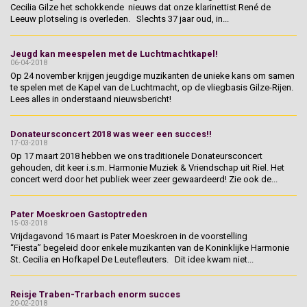
Cecilia Gilze het schokkende nieuws dat onze klarinettist René de
Leeuw plotseling is overleden. Slechts 37 jaar oud, in...
Jeugd kan meespelen met de Luchtmachtkapel!
06-04-2018
Op 24 november krijgen jeugdige muzikanten de unieke kans om samen
te spelen met de Kapel van de Luchtmacht, op de vliegbasis Gilze-Rijen.
Lees alles in onderstaand nieuwsbericht!
Donateursconcert 2018 was weer een succes!!
17-03-2018
Op 17 maart 2018 hebben we ons traditionele Donateursconcert
gehouden, dit keer i.s.m. Harmonie Muziek & Vriendschap uit Riel. Het
concert werd door het publiek weer zeer gewaardeerd! Zie ook de...
Pater Moeskroen Gastoptreden
15-03-2018
Vrijdagavond 16 maart is Pater Moeskroen in de voorstelling
“Fiesta” begeleid door enkele muzikanten van de Koninklijke Harmonie
St. Cecilia en Hofkapel De Leutefleuters. Dit idee kwam niet...
Reisje Traben-Trarbach enorm succes
20-02-2018