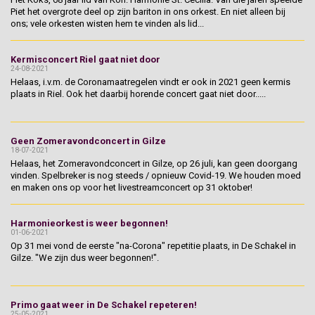
Piet het overgrote deel op zijn bariton in ons orkest. En niet alleen bij
ons; vele orkesten wisten hem te vinden als lid...
Kermisconcert Riel gaat niet door
24-08-2021
Helaas, i.v.m. de Coronamaatregelen vindt er ook in 2021 geen kermis
plaats in Riel. Ook het daarbij horende concert gaat niet door.....
Geen Zomeravondconcert in Gilze
18-07-2021
Helaas, het Zomeravondconcert in Gilze, op 26 juli, kan geen doorgang
vinden. Spelbreker is nog steeds / opnieuw Covid-19. We houden moed
en maken ons op voor het livestreamconcert op 31 oktober!
Harmonieorkest is weer begonnen!
01-06-2021
Op 31 mei vond de eerste "na-Corona" repetitie plaats, in De Schakel in
Gilze. "We zijn dus weer begonnen!".
Primo gaat weer in De Schakel repeteren!
25-05-2021