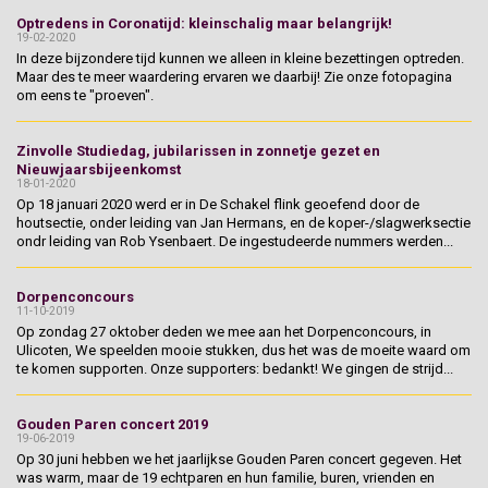
Optredens in Coronatijd: kleinschalig maar belangrijk!
19-02-2020
In deze bijzondere tijd kunnen we alleen in kleine bezettingen optreden.
Maar des te meer waardering ervaren we daarbij! Zie onze fotopagina
om eens te "proeven".
Zinvolle Studiedag, jubilarissen in zonnetje gezet en
Nieuwjaarsbijeenkomst
18-01-2020
Op 18 januari 2020 werd er in De Schakel flink geoefend door de
houtsectie, onder leiding van Jan Hermans, en de koper-/slagwerksectie
ondr leiding van Rob Ysenbaert. De ingestudeerde nummers werden...
Dorpenconcours
11-10-2019
Op zondag 27 oktober deden we mee aan het Dorpenconcours, in
Ulicoten, We speelden mooie stukken, dus het was de moeite waard om
te komen supporten. Onze supporters: bedankt! We gingen de strijd...
Gouden Paren concert 2019
19-06-2019
Op 30 juni hebben we het jaarlijkse Gouden Paren concert gegeven. Het
was warm, maar de 19 echtparen en hun familie, buren, vrienden en