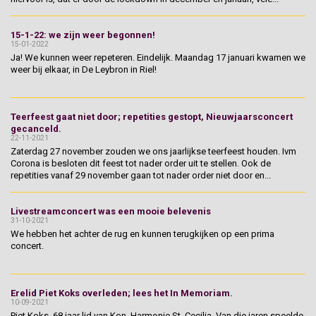
15-1-22: we zijn weer begonnen!
15-01-2022
Ja! We kunnen weer repeteren. Eindelijk. Maandag 17 januari kwamen we
weer bij elkaar, in De Leybron in Riel!
Teerfeest gaat niet door; repetities gestopt, Nieuwjaarsconcert
gecanceld.
22-11-2021
Zaterdag 27 november zouden we ons jaarlijkse teerfeest houden. Ivm
Corona is besloten dit feest tot nader order uit te stellen. Ook de
repetities vanaf 29 november gaan tot nader order niet door en...
Livestreamconcert was een mooie belevenis
31-10-2021
We hebben het achter de rug en kunnen terugkijken op een prima
concert.
Erelid Piet Koks overleden; lees het In Memoriam.
10-09-2021
Piet Koks, 68 jaar lid van Kon. Harmonie St. Cecilia. Van die jaren speelde