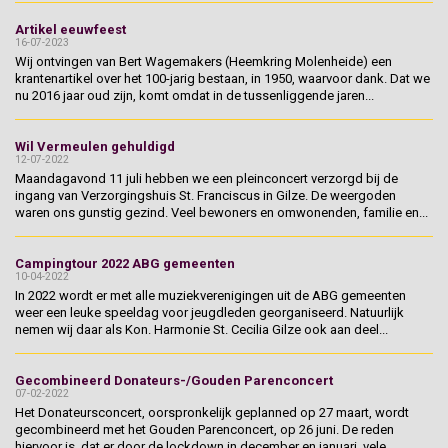
Artikel eeuwfeest
16-07-2023
Wij ontvingen van Bert Wagemakers (Heemkring Molenheide) een
krantenartikel over het 100-jarig bestaan, in 1950, waarvoor dank. Dat we
nu 2016 jaar oud zijn, komt omdat in de tussenliggende jaren...
Wil Vermeulen gehuldigd
12-07-2022
Maandagavond 11 juli hebben we een pleinconcert verzorgd bij de
ingang van Verzorgingshuis St. Franciscus in Gilze. De weergoden
waren ons gunstig gezind. Veel bewoners en omwonenden, familie en...
Campingtour 2022 ABG gemeenten
10-04-2022
In 2022 wordt er met alle muziekverenigingen uit de ABG gemeenten
weer een leuke speeldag voor jeugdleden georganiseerd. Natuurlijk
nemen wij daar als Kon. Harmonie St. Cecilia Gilze ook aan deel...
Gecombineerd Donateurs-/Gouden Parenconcert
07-02-2022
Het Donateursconcert, oorspronkelijk geplanned op 27 maart, wordt
gecombineerd met het Gouden Parenconcert, op 26 juni. De reden
hiervoor is, dat er door de lockdown in december en januari, vele...