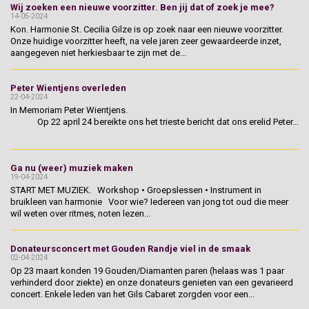
Wij zoeken een nieuwe voorzitter. Ben jij dat of zoek je mee?
14-05-2024
Kon. Harmonie St. Cecilia Gilze is op zoek naar een nieuwe voorzitter.
Onze huidige voorzitter heeft, na vele jaren zeer gewaardeerde inzet,
aangegeven niet herkiesbaar te zijn met de...
Peter Wientjens overleden
22-04-2024
In Memoriam Peter Wientjens.
Op 22 april 24 bereikte ons het trieste bericht dat ons erelid Peter...
Ga nu (weer) muziek maken
19-04-2024
START MET MUZIEK. Workshop • Groepslessen • Instrument in
bruikleen van harmonie Voor wie? Iedereen van jong tot oud die meer
wil weten over ritmes, noten lezen...
Donateursconcert met Gouden Randje viel in de smaak
02-04-2024
Op 23 maart konden 19 Gouden/Diamanten paren (helaas was 1 paar
verhinderd door ziekte) en onze donateurs genieten van een gevarieerd
concert. Enkele leden van het Gils Cabaret zorgden voor een...