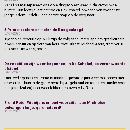
Vanaf 31 mei repeteert ons opleidingsorkest weer in de vertrouwde
ruimte. Hun leeftijd laat het toe en De Schakel is weer open voor onze
jonge leden! Eindelijk, een eerste stap op de weg naar...
5 Primo-spelers en Helen de Boo geslaagd.
07-07-2020
Tijdens de repetitie op 6 juli zijn de volgende Primo-spelers gefeliciteerd
door Bestuur en spelers van het Groot Orkest: Michael Aarts, trompet: B-
diploma Tim Aarts, hoorn:...
De repetities zijn weer begonnen; in De Schakel, op verantwoorde
afstand!
09-06-2020
Ons leerlingenorkest Primo is maandagavond 8 juni weer begonnen met
repeteren. Thuis in de grote serre bij Angela Vinken (ons Bestuurslid voor
o.a. jeugdzaken) is er weer lekker geblazen o.l.v. Rob...
Erelid Peter Wientjens en oud-voorzitter Jan Michielsen
ontvangen lintje; gefeliciteerd!
11-03-2020