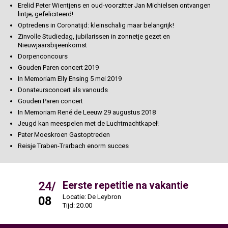
Erelid Peter Wientjens en oud-voorzitter Jan Michielsen ontvangen
lintje; gefeliciteerd!
Optredens in Coronatijd: kleinschalig maar belangrijk!
Zinvolle Studiedag, jubilarissen in zonnetje gezet en
Nieuwjaarsbijeenkomst
Dorpenconcours
Gouden Paren concert 2019
In Memoriam Elly Ensing 5 mei 2019
Donateursconcert als vanouds
Gouden Paren concert
In Memoriam René de Leeuw 29 augustus 2018
Jeugd kan meespelen met de Luchtmachtkapel!
Pater Moeskroen Gastoptreden
Reisje Traben-Trarbach enorm succes
24/
31/
Eerste repetitie na vakantie
Locatie: De Leybron
L
08
08
Tijd: 20.00
T