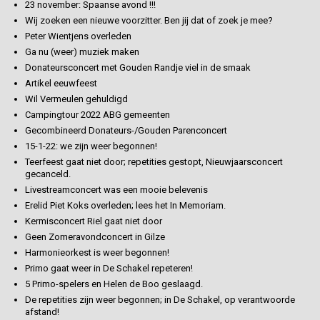
23 november: Spaanse avond !!!
Wij zoeken een nieuwe voorzitter. Ben jij dat of zoek je mee?
Peter Wientjens overleden
Ga nu (weer) muziek maken
Donateursconcert met Gouden Randje viel in de smaak
Artikel eeuwfeest
Wil Vermeulen gehuldigd
Campingtour 2022 ABG gemeenten
Gecombineerd Donateurs-/Gouden Parenconcert
15-1-22: we zijn weer begonnen!
Teerfeest gaat niet door; repetities gestopt, Nieuwjaarsconcert
gecanceld.
Livestreamconcert was een mooie belevenis
Erelid Piet Koks overleden; lees het In Memoriam.
Kermisconcert Riel gaat niet door
Geen Zomeravondconcert in Gilze
Harmonieorkest is weer begonnen!
Primo gaat weer in De Schakel repeteren!
5 Primo-spelers en Helen de Boo geslaagd.
De repetities zijn weer begonnen; in De Schakel, op verantwoorde
afstand!