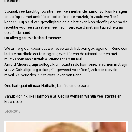
betekend.
Sociaal, veerkrachtig, positief, een kenmerkende humor vol kwinkslagen
en zelfspot, met ambitie en potentie in de muziek, is zoals we René
kennen. Hij hield van gezelligheid en als het even kon bleef hij ook na de
repetitie voor een praatje en een lach, vergezeld met zijn typische glas
cola in de hand.
Dit alles gaan we keihard missen!
We zijn erg dankbaar dat we het verzoek hebben gekregen om René een
laatste muzikale eer te mogen geven tijdens de uitvaart samen met
muzikanten van Muziek & Vriendschap uit Riel.
Arnold Miserus, zijn collega klarinettist in de harmonie, is samen met zijn
vrouw Cok altijd erg belangrijk geweest voor René, zeker in de vele
moeilijke perioden in het korte leven van René.
Ons hart gaat uit naar Nathalie, familie en dierbaren.
Vanuit Koninklijke Harmonie St. Cecilia wensen wij hun veel sterkte en
kracht toe.
04-09-2018