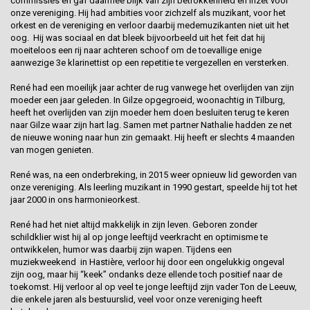
commissies en gaf daarmee blijk van zijn betrokkenheid en inzet voor
onze vereniging. Hij had ambities voor zichzelf als muzikant, voor het
orkest en de vereniging en verloor daarbij medemuzikanten niet uit het
oog. Hij was sociaal en dat bleek bijvoorbeeld uit het feit dat hij
moeiteloos een rij naar achteren schoof om de toevallige enige
aanwezige 3e klarinettist op een repetitie te vergezellen en versterken.
René had een moeilijk jaar achter de rug vanwege het overlijden van zijn
moeder een jaar geleden. In Gilze opgegroeid, woonachtig in Tilburg,
heeft het overlijden van zijn moeder hem doen besluiten terug te keren
naar Gilze waar zijn hart lag. Samen met partner Nathalie hadden ze net
de nieuwe woning naar hun zin gemaakt. Hij heeft er slechts 4 maanden
van mogen genieten.
René was, na een onderbreking, in 2015 weer opnieuw lid geworden van
onze vereniging. Als leerling muzikant in 1990 gestart, speelde hij tot het
jaar 2000 in ons harmonieorkest.
René had het niet altijd makkelijk in zijn leven. Geboren zonder
schildklier wist hij al op jonge leeftijd veerkracht en optimisme te
ontwikkelen, humor was daarbij zijn wapen. Tijdens een
muziekweekend in Hastière, verloor hij door een ongelukkig ongeval
zijn oog, maar hij “keek” ondanks deze ellende toch positief naar de
toekomst. Hij verloor al op veel te jonge leeftijd zijn vader Ton de Leeuw,
die enkele jaren als bestuurslid, veel voor onze vereniging heeft