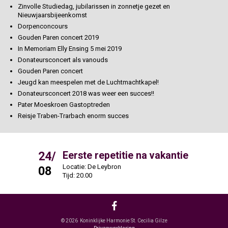
Zinvolle Studiedag, jubilarissen in zonnetje gezet en
Nieuwjaarsbijeenkomst
Dorpenconcours
Gouden Paren concert 2019
In Memoriam Elly Ensing 5 mei 2019
Donateursconcert als vanouds
Gouden Paren concert
Jeugd kan meespelen met de Luchtmachtkapel!
Donateursconcert 2018 was weer een succes!!
Pater Moeskroen Gastoptreden
Reisje Traben-Trarbach enorm succes
24/
31/
Eerste repetitie na vakantie
Locatie: De Leybron
L
08
08
Tijd: 20.00
T
© 2026 Koninklijke Harmonie St. Cecilia Gilze