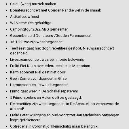
Ga nu (weer) muziek maken
Donateursconcert met Gouden Randje viel in de smaak
Artikel eeuwfeest
Wil Vermeulen gehuldigd
Campingtour 2022 ABG gemeenten
Gecombineerd Donateurs-/Gouden Parenconcert
15-1-22: we zijn weer begonnen!
Teerfeest gaat niet door; repetities gestopt, Nieuwjaarsconcert
gecanceld.
Livestreamconcert was een mooie belevenis
Erelid Piet Koks overleden; lees het In Memoriam.
Kermisconcert Riel gaat niet door
Geen Zomeravondconcert in Gilze
Harmonieorkest is weer begonnen!
Primo gaat weer in De Schakel repeteren!
5 Primo-spelers en Helen de Boo geslaagd.
De repetities zijn weer begonnen; in De Schakel, op verantwoorde
afstand!
Erelid Peter Wientjens en oud-voorzitter Jan Michielsen ontvangen
lintje; gefeliciteerd!
Optredens in Coronatijd: kleinschalig maar belangrijk!