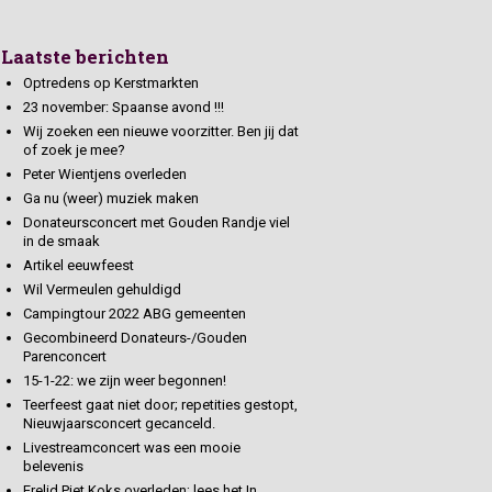
Laatste berichten
Optredens op Kerstmarkten
23 november: Spaanse avond !!!
Wij zoeken een nieuwe voorzitter. Ben jij dat
of zoek je mee?
Peter Wientjens overleden
Ga nu (weer) muziek maken
Donateursconcert met Gouden Randje viel
in de smaak
Artikel eeuwfeest
Wil Vermeulen gehuldigd
Campingtour 2022 ABG gemeenten
Gecombineerd Donateurs-/Gouden
Parenconcert
15-1-22: we zijn weer begonnen!
Teerfeest gaat niet door; repetities gestopt,
Nieuwjaarsconcert gecanceld.
Livestreamconcert was een mooie
belevenis
Erelid Piet Koks overleden; lees het In