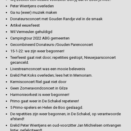
Peter Wientjens overleden
Ga nu (weer) muziek maken
Donateursconcert met Gouden Randje viel in de smaak
Artikel eeuwfeest
Wil Vermeulen gehuldigd
Campingtour 2022 ABG gemeenten
Gecombineerd Donateurs-/Gouden Parenconcert
15-1-22: we zijn weer begonnen!
Teerfeest gaat niet door; repetities gestopt, Nieuwjaarsconcert
gecanceld.
Livestreamconcert was een mooie belevenis
Erelid Piet Koks overleden; lees het In Memoriam.
Kermisconcert Riel gaat niet door
Geen Zomeravondconcert in Gilze
Harmonieorkest is weer begonnen!
Primo gaat weer in De Schakel repeteren!
5 Primo-spelers en Helen de Boo geslaagd.
De repetities zijn weer begonnen; in De Schakel, op verantwoorde
afstand!
Erelid Peter Wientjens en oud-voorzitter Jan Michielsen ontvangen
lintje; gefeliciteerd!