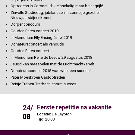
Optredens in Coronatijd: kleinschalig maar belangrijk!
Zinvolle Studiedag, jubilarissen in zonnetje gezet en
Nieuwjaarsbijeenkomst
Dorpenconcours
Gouden Paren concert 2019
In Memoriam Elly Ensing 5 mei 2019
Donateursconcert als vanouds
Gouden Paren concert
In Memoriam René de Leeuw 29 augustus 2018
Jeugd kan meespelen met de Luchtmachtkapel!
Donateursconcert 2018 was weer een succes!!
Pater Moeskroen Gastoptreden
Reisje Traben-Trarbach enorm succes
24/
31/
Eerste repetitie na vakantie
Locatie: De Leybron
L
08
08
Tijd: 20.00
T